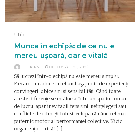
Utile
Munca în echipă: de ce nu e
mereu ușoară, dar e vitală
DORINA
OCTOMBRIE 28, 2025
Să lucrezi într-o echipă nu este mereu simplu.
Fiecare om aduce cu el un bagaj unic de experiențe,
convingeri, obiceiuri și sensibilități. Când toate
aceste diferențe se întâlnesc într-un spațiu comun
de lucru, apar inevitabil tensiuni, neînțelegeri sau
conflicte de ritm. Și totuși, echipa rămâne cel mai
puternic motor al performanței colective. Nicio
organizație, oricât […]