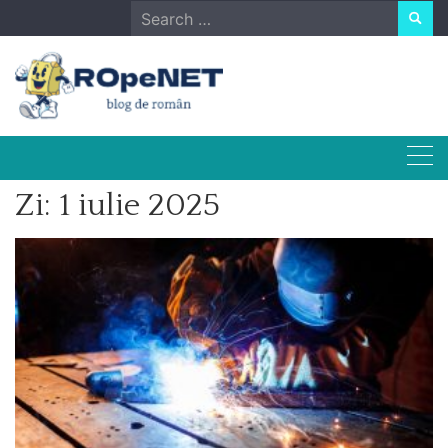
Skip
Search
to
for:
content
Zi:
1 iulie 2025