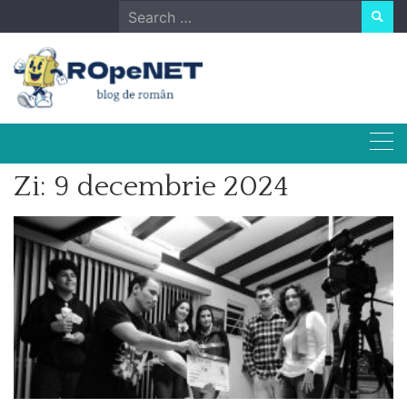
Skip
Search
to
for:
content
Zi:
9 decembrie 2024