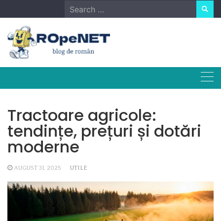
Skip
Search
to
for:
content
Tractoare agricole:
tendințe, prețuri și dotări
moderne
AUGUST 31, 2025
UTILE