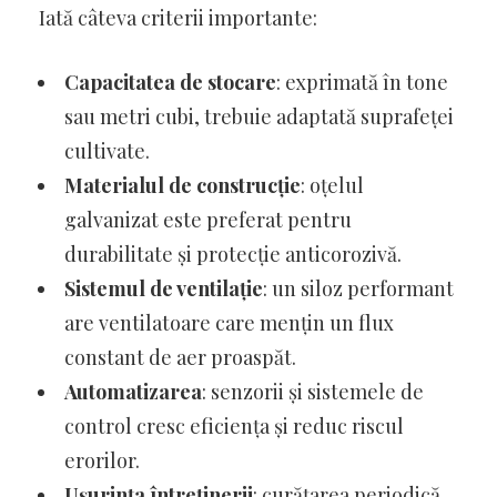
Iată câteva criterii importante:
Capacitatea de stocare
: exprimată în tone
sau metri cubi, trebuie adaptată suprafeței
cultivate.
Materialul de construcție
: oțelul
galvanizat este preferat pentru
durabilitate și protecție anticorozivă.
Sistemul de ventilație
: un siloz performant
are ventilatoare care mențin un flux
constant de aer proaspăt.
Automatizarea
: senzorii și sistemele de
control cresc eficiența și reduc riscul
erorilor.
Ușurința întreținerii
: curățarea periodică