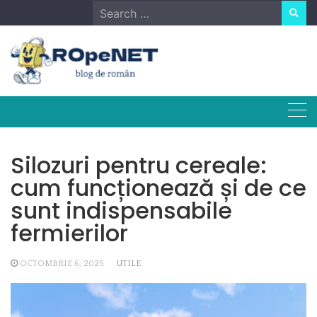
Skip
Search
to
for:
content
Silozuri pentru cereale:
cum funcționează și de ce
sunt indispensabile
fermierilor
OCTOMBRIE 6, 2025
UTILE