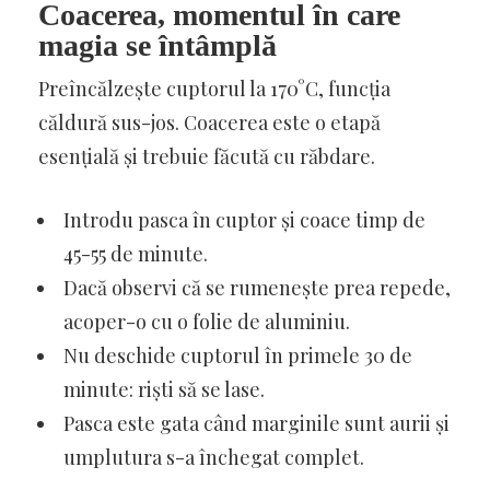
Coacerea, momentul în care
magia se întâmplă
Preîncălzește cuptorul la 170°C, funcția
căldură sus-jos. Coacerea este o etapă
esențială și trebuie făcută cu răbdare.
Introdu pasca în cuptor și coace timp de
45-55 de minute.
Dacă observi că se rumenește prea repede,
acoper-o cu o folie de aluminiu.
Nu deschide cuptorul în primele 30 de
minute: riști să se lase.
Pasca este gata când marginile sunt aurii și
umplutura s-a închegat complet.