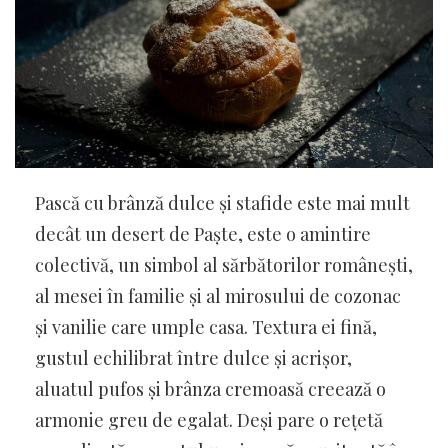
Pască cu brânză dulce și stafide este mai mult
decât un desert de Paște, este o amintire
colectivă, un simbol al sărbătorilor românești,
al mesei în familie și al mirosului de cozonac
și vanilie care umple casa. Textura ei fină,
gustul echilibrat între dulce și acrișor,
aluatul pufos și brânza cremoasă creează o
armonie greu de egalat. Deși pare o rețetă