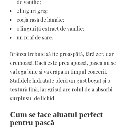
de vanilie;
2 linguri griș;
coajă rasă de lămâie;
o linguriță extract de vanilie;
un praf de sare.
Brânza trebuie să fie proaspătă, fără zer, dar
cremoasă. Dacă este prea apoasă, pasca nu se
va lega bine și va crăpa în timpul coacerii.
Stafidele hidratate oferă un gust bogat și o
textură fină, iar grișul are rolul de a absorbi
surplusul de lichid.
Cum se face aluatul perfect
pentru pască