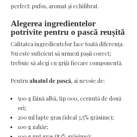
perfect: pufos, aromat și echilibrat.
Alegerea ingredientelor
potrivite pentru o pască reușită
Calitatea ingredientelor face toată diferența.
Nu este suficient să urmezi pașii corect;
trebuie să alegi cu grijă fiecare componentă.
Pentru
aluatul de pască
, ai nevoie de:
500 g făină albă, tip 000, cernută de două
ori;
200 ml lapte gras (ideal 3,5% grăsime);
100 g zahăr;
100 g unt gras (82% grăsime);