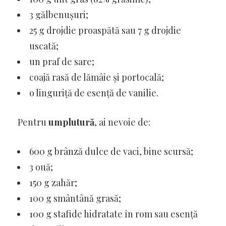
3 gălbenușuri;
25 g drojdie proaspătă sau 7 g drojdie
uscată;
un praf de sare;
coajă rasă de lămâie și portocală;
o linguriță de esență de vanilie.
Pentru
umplutură
, ai nevoie de:
600 g brânză dulce de vaci, bine scursă;
3 ouă;
150 g zahăr;
100 g smântână grasă;
100 g stafide hidratate în rom sau esență