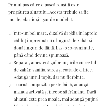
Primul pas către o pască reușită este
pregătirea aluatului. Acesta trebuie să fie
moale, elastic și ușor de modelat.
Într-un bol mare, dizolvă drojdia în laptele
călduț împreună cu o lingură de zahăr și
două linguri de făină. Las-o 10-15 minute,
până când devine spumoasă.
Separat, amestecă gălbenușurile cu restul
de zahăr, vanilia, sarea și coaja de citrice.
Adaugă untul topit, dar nu fierbinte.
Toarnă compoziția peste făină, adaugă
maiaua activată și începe să frămânți. Dacă
aluatul este prea moale, mai adaugă puțină