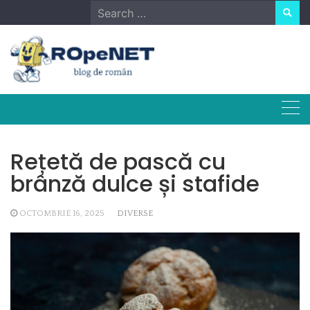
Skip
Search
to
for:
content
Rețetă de pască cu
brânză dulce și stafide
OCTOMBRIE 16, 2025
DIVERSE