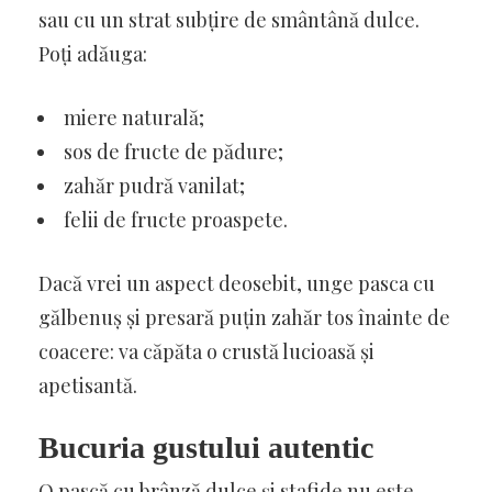
sau cu un strat subțire de smântână dulce.
Poți adăuga:
miere naturală;
sos de fructe de pădure;
zahăr pudră vanilat;
felii de fructe proaspete.
Dacă vrei un aspect deosebit, unge pasca cu
gălbenuș și presară puțin zahăr tos înainte de
coacere: va căpăta o crustă lucioasă și
apetisantă.
Bucuria gustului autentic
O pască cu brânză dulce și stafide nu este