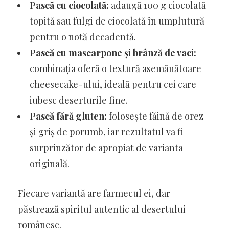
Pască cu ciocolată:
adaugă 100 g ciocolată
topită sau fulgi de ciocolată în umplutură
pentru o notă decadentă.
Pască cu mascarpone și brânză de vaci:
combinația oferă o textură asemănătoare
cheesecake-ului, ideală pentru cei care
iubesc deserturile fine.
Pască fără gluten:
folosește făină de orez
și griș de porumb, iar rezultatul va fi
surprinzător de apropiat de varianta
originală.
Fiecare variantă are farmecul ei, dar
păstrează spiritul autentic al desertului
românesc.