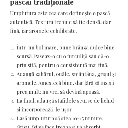
pascăi tradiționale
Umplutura este cea care definește o pască
autentică. Textura trebuie să fie densă, dar
fină, iar aromele echilibrate.
Într-un bol mare, pune brânza dulce bine
scursă. Paseaz-o cu o furculiță sau dă-o
prin sită, pentru o consistență mai fină.
Adaugă zahărul, ouăle, smântâna, grișul și
aromele. Amestecă bine, dar fără să insiști
prea mult: nu vrei să devină apoasă.
La final, adaugă stafidele scurse de lichid
și încorporează-le ușor.
Lasă umplutura să stea 10-15 minute.
Grișul își va face treaba și va absorbi