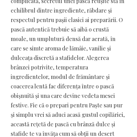
complicată, secretul unei pască reușite stă în
echilibrul dintre ingrediente, răbdare și
respectul pentru pașii clasici ai preparării. O
pască autentică trebuie să aibă o crustă
moale, un umplutură densă dar aerată, în
care se simte aroma de lămâie, vanilie și
dulceața discretă a stafidelor. Alegerea
brânzei potrivite, temperatura
ingredientelor, modul de frământare și
coacerea lentă fac diferența între o pască
obișnuită și una care devine vedeta mesei
festive. Fie că o prepari pentru Paște sau pur
și simplu vrei să aduci acasă gustul copilăriei,
această rețetă de pască cu brânză dulce și
stafide te va învăța cum să obții un desert