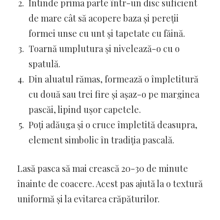
Întinde prima parte într-un disc suficient
de mare cât să acopere baza și pereții
formei unse cu unt și tapetate cu făină.
Toarnă umplutura și nivelează-o cu o
spatulă.
Din aluatul rămas, formează o împletitură
cu două sau trei fire și așaz-o pe marginea
pascăi, lipind ușor capetele.
Poți adăuga și o cruce împletită deasupra,
element simbolic în tradiția pascală.
Lasă pasca să mai crească 20-30 de minute
înainte de coacere. Acest pas ajută la o textură
uniformă și la evitarea crăpăturilor.