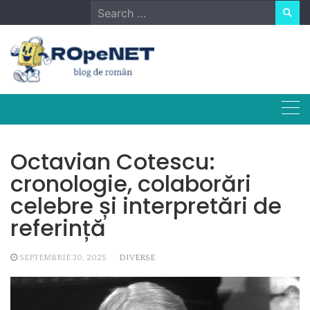
Skip
Search
to
for:
content
Octavian Cotescu:
cronologie, colaborări
celebre și interpretări de
referință
SEPTEMBRIE 30, 2025
DIVERSE