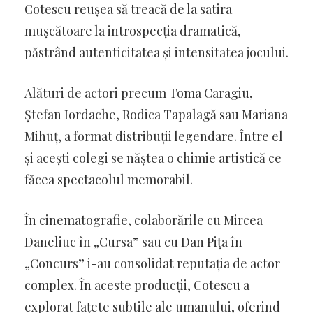
Cotescu reușea să treacă de la satira
mușcătoare la introspecția dramatică,
păstrând autenticitatea și intensitatea jocului.
Alături de actori precum Toma Caragiu,
Ștefan Iordache, Rodica Tapalagă sau Mariana
Mihuț, a format distribuții legendare. Între el
și acești colegi se năștea o chimie artistică ce
făcea spectacolul memorabil.
În cinematografie, colaborările cu Mircea
Daneliuc în „Cursa” sau cu Dan Pița în
„Concurs” i-au consolidat reputația de actor
complex. În aceste producții, Cotescu a
explorat fațete subtile ale umanului, oferind