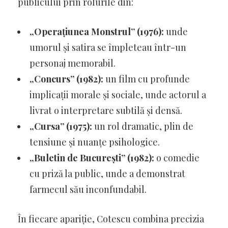
publicului prin rolurile din:
„Operațiunea Monstrul” (1976):
unde
umorul și satira se împleteau într-un
personaj memorabil.
„Concurs” (1982):
un film cu profunde
implicații morale și sociale, unde actorul a
livrat o interpretare subtilă și densă.
„Cursa” (1975):
un rol dramatic, plin de
tensiune și nuanțe psihologice.
„Buletin de București” (1982):
o comedie
cu priză la public, unde a demonstrat
farmecul său inconfundabil.
În fiecare apariție, Cotescu combina precizia