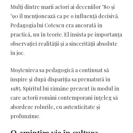
Mulți dintre marii actori ai deceniilor ’80 și
’90 îl menționează ca pe o influență decisivă.
Pedagogia lui Cotescu era ancorată în
practică, nu în teorie. El insista pe importanța
observației realității și a sincerității absolute
în joc.
Moștenirea sa pedagogică a continuat să
inspire și după dispariția sa prematură în
1985. Spiritul lui rămâne prezent în modul în
care actorii români contemporani înțeleg să
abordeze rolurile, cu autenticitate și
profunzime.
O amintire vie în cultura