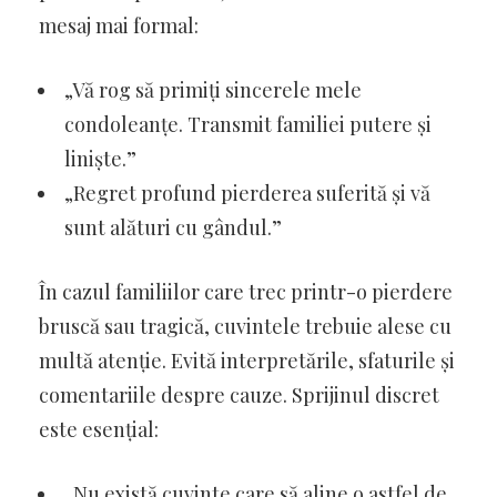
mesaj mai formal:
„Vă rog să primiți sincerele mele
condoleanțe. Transmit familiei putere și
liniște.”
„Regret profund pierderea suferită și vă
sunt alături cu gândul.”
În cazul familiilor care trec printr-o pierdere
bruscă sau tragică, cuvintele trebuie alese cu
multă atenție. Evită interpretările, sfaturile și
comentariile despre cauze. Sprijinul discret
este esențial:
„Nu există cuvinte care să aline o astfel de