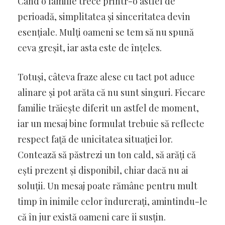
Când o familie trece printr-o astfel de
perioadă, simplitatea și sinceritatea devin
esențiale. Mulți oameni se tem să nu spună
ceva greșit, iar asta este de înțeles.
Totuși, câteva fraze alese cu tact pot aduce
alinare și pot arăta că nu sunt singuri. Fiecare
familie trăiește diferit un astfel de moment,
iar un mesaj bine formulat trebuie să reflecte
respect față de unicitatea situației lor.
Contează să păstrezi un ton cald, să arăți că
ești prezent și disponibil, chiar dacă nu ai
soluții. Un mesaj poate rămâne pentru mult
timp în inimile celor îndurerați, amintindu-le
că în jur există oameni care îi susțin.