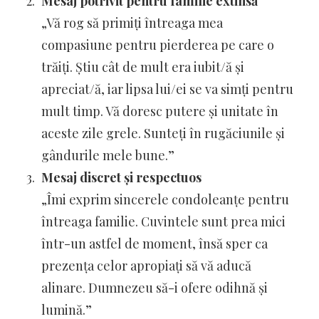
Mesaj potrivit pentru familie extinsă
„Vă rog să primiți întreaga mea
compasiune pentru pierderea pe care o
trăiți. Știu cât de mult era iubit/ă și
apreciat/ă, iar lipsa lui/ei se va simți pentru
mult timp. Vă doresc putere și unitate în
aceste zile grele. Sunteți în rugăciunile și
gândurile mele bune.”
Mesaj discret și respectuos
„Îmi exprim sincerele condoleanțe pentru
întreaga familie. Cuvintele sunt prea mici
într-un astfel de moment, însă sper ca
prezența celor apropiați să vă aducă
alinare. Dumnezeu să-i ofere odihnă și
lumină.”