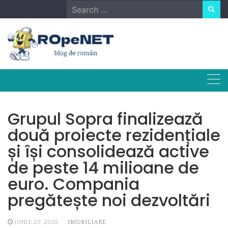
Skip
Search
to
for:
content
Grupul Sopra finalizează
două proiecte rezidențiale
și își consolidează active
de peste 14 milioane de
euro. Compania
pregătește noi dezvoltări
IUNIE 20, 2026
IMOBILIARE