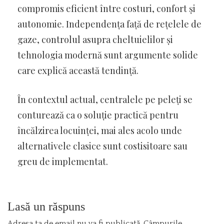
compromis eficient între costuri, confort și
autonomie. Independența față de rețelele de
gaze, controlul asupra cheltuielilor și
tehnologia modernă sunt argumente solide
care explică această tendință.
În contextul actual, centralele pe peleți se
conturează ca o soluție practică pentru
încălzirea locuinței, mai ales acolo unde
alternativele clasice sunt costisitoare sau
greu de implementat.
Lasă un răspuns
Adresa ta de email nu va fi publicată.
Câmpurile