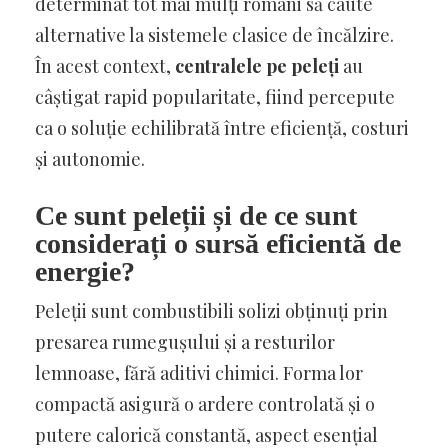
determinat tot mai mulți români să caute
alternative la sistemele clasice de încălzire.
În acest context,
centralele pe peleți
au
câștigat rapid popularitate, fiind percepute
ca o soluție echilibrată între eficiență, costuri
și autonomie.
Ce sunt peleții și de ce sunt
considerați o sursă eficientă de
energie?
Peleții sunt combustibili solizi obținuți prin
presarea rumegușului și a resturilor
lemnoase, fără aditivi chimici. Forma lor
compactă asigură o ardere controlată și o
putere calorică constantă, aspect esențial