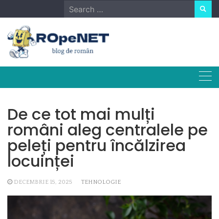
Skip
Search
to
for:
content
De ce tot mai mulți
români aleg centralele pe
peleți pentru încălzirea
locuinței
DECEMBRIE 15, 2025
TEHNOLOGIE