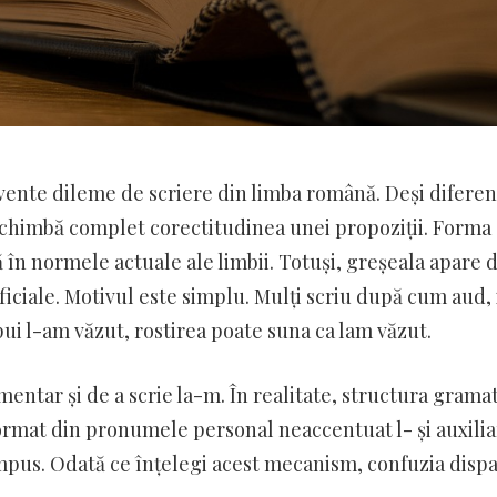
vente dileme de scriere din limba română. Deși diferen
schimbă complet corectitudinea unei propoziții. Forma
ă în normele actuale ale limbii. Totuși, greșeala apare d
oficiale. Motivul este simplu. Mulți scriu după cum aud, 
ui l-am văzut, rostirea poate suna ca lam văzut.
mentar și de a scrie la-m. În realitate, structura gramat
 format din pronumele personal neaccentuat l- și auxilia
pus. Odată ce înțelegi acest mecanism, confuzia dispa