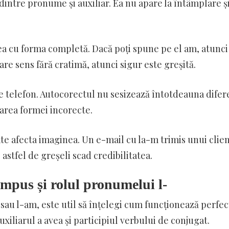
intre pronume și auxiliar. Ea nu apare la întâmplare ș
ea cu forma completă. Dacă poți spune pe el am, atunci
re sens fără cratimă, atunci sigur este greșită.
e telefon. Autocorectul nu sesizează întotdeauna difer
tuarea formei incorecte.
ate afecta imaginea. Un e-mail cu la-m trimis unui clie
astfel de greșeli scad credibilitatea.
mpus și rolul pronumelui l-
 sau l-am, este util să înțelegi cum funcționează perfec
iliarul a avea și participiul verbului de conjugat.