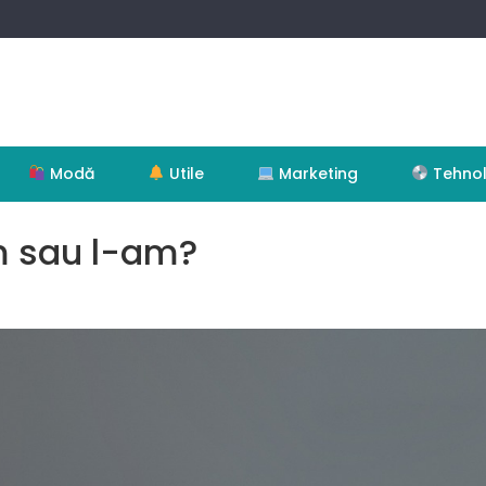
Modă
Utile
Marketing
Tehnol
m sau l-am?