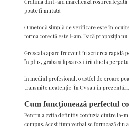
Cratima din l-am marchează rostirea legată d
poate fi mutată.
O metodă simplă de verificare este înlocuir
forma corectă este l-am. Dacă propoziția nu a
Greșeala apare frecvent în scrierea rapidă p
În plus, graba și lipsa recitirii duc la perpe
În mediul profesional, o astfel de eroare po
transmite neatenție. În CV sau în prezentări, 
Cum funcționează perfectul co
Pentru a evita definitiv confuzia dintre la-m
compus. Acest timp verbal se formează din aux