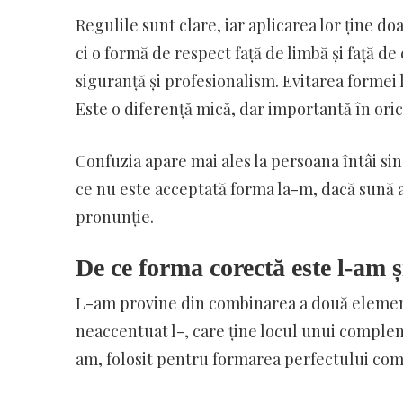
Regulile sunt clare, iar aplicarea lor ține do
ci o formă de respect față de limbă și față de 
siguranță și profesionalism. Evitarea formei l
Este o diferență mică, dar importantă în orice
Confuzia apare mai ales la persoana întâi sin
ce nu este acceptată forma la-m, dacă sună a
pronunție.
De ce forma corectă este l-am 
L-am provine din combinarea a două elemen
neaccentuat l-, care ține locul unui complem
am, folosit pentru formarea perfectului co