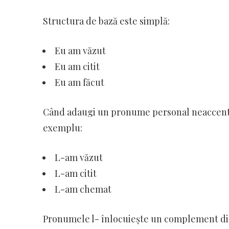
Structura de bază este simplă:
Eu am văzut
Eu am citit
Eu am făcut
Când adaugi un pronume personal neaccentuat
exemplu:
L-am văzut
L-am citit
L-am chemat
Pronumele l- înlocuiește un complement dir