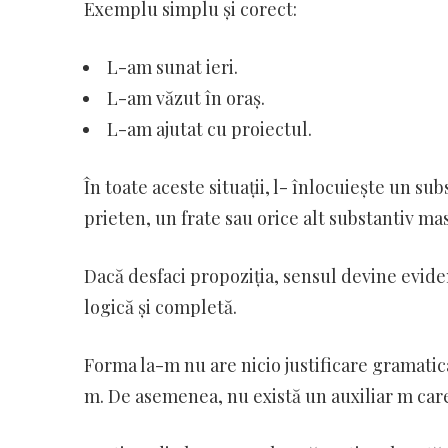
Exemplu simplu și corect:
L-am sunat ieri.
L-am văzut în oraș.
L-am ajutat cu proiectul.
În toate aceste situații, l- înlocuiește un su
prieten, un frate sau orice alt substantiv mas
Dacă desfaci propoziția, sensul devine evid
logică și completă.
Forma la-m nu are nicio justificare gramatic
m. De asemenea, nu există un auxiliar m care