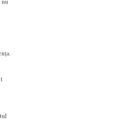
i nu
ența.
nt
tul