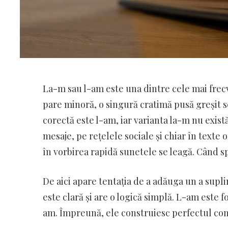
La-m sau l-am este una dintre cele mai frec
pare minoră, o singură cratimă pusă greșit 
corectă este l-am, iar varianta la-m nu exist
mesaje, pe rețelele sociale și chiar în texte 
în vorbirea rapidă sunetele se leagă. Când sp
De aici apare tentația de a adăuga un a supli
este clară și are o logică simplă. L-am este
am. Împreună, ele construiesc perfectul com