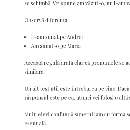
se schimbă. Vei spune am văzut-o, nu l-am v
Observă diferența:
L-am sunat pe Andrei
Am sunat-o pe Maria
Această regulă arată clar că pronumele se a
similară.
Un alt test util este întrebarea pe cine. Dac
răspunsul este pe ea, atunci vei folosi o altă
Mulți elevi confundă sunetul lam cu forma scri
esențială.