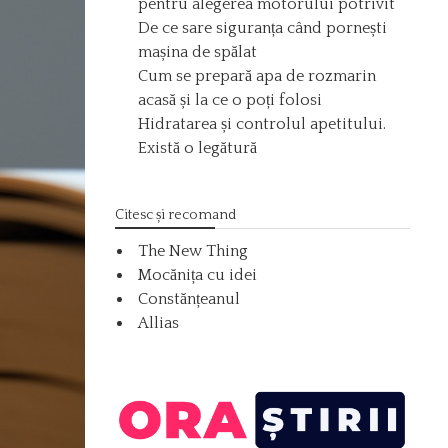
pentru alegerea motorului potrivit
De ce sare siguranța când pornești
mașina de spălat
Cum se prepară apa de rozmarin
acasă și la ce o poți folosi
Hidratarea și controlul apetitului.
Există o legătură
Citesc și recomand
The New Thing
Mocănița cu idei
Constănțeanul
Allias