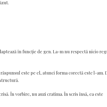
ăzut.
daptează în funcție de gen. La-m nu respectă nicio reg
ă răspunsul este pe el, atunci forma corectă este l-am. 
 structură.
să. În vorbire, nu auzi cratima. În scris însă, ea este