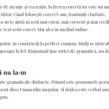
ar de atenție și exercițiu. Scrierea corectă nu este un m
cititor. Când folosești corect l-am, transmiți claritate,
a-m te ajută să scrii mai curat, mai coerent și mai credi
 text scris corect. Mai ales în mediul online.
gular, în construcții la perfect compus. Mulți se întrea
proape la fel. Răspunsul ține strict de gramatică, nu d
și nu la-m
te gramaticale distincte. Primul este pronumele pers
ent direct masculin singular. Al doilea este verbul aux
mpus.