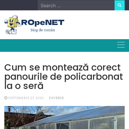
Skip
Search
to
for:
content
Cum se montează corect
panourile de policarbonat
la o seră
SEPTEMBRIE 27, 2025
DIVERSE