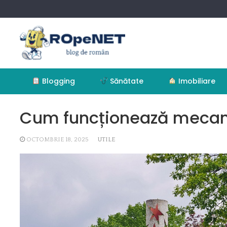
Skip
to
content
Blogging
Sănătate
Imobiliare
Cum funcționează mecan
OCTOMBRIE 18, 2025
UTILE