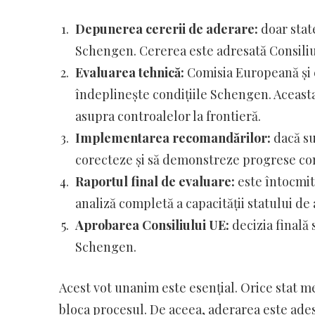
Depunerea cererii de aderare:
doar stat
Schengen. Cererea este adresată Consili
Evaluarea tehnică:
Comisia Europeană și e
îndeplinește condițiile Schengen. Aceasta 
asupra controalelor la frontieră.
Implementarea recomandărilor:
dacă su
corecteze și să demonstreze progrese co
Raportul final de evaluare:
este întocmit 
analiză completă a capacității statului de
Aprobarea Consiliului UE:
decizia finală 
Schengen.
Acest vot unanim este esențial. Orice stat m
bloca procesul. De aceea, aderarea este adese