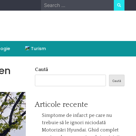
Search
for:
ogie
Turism
en
Caută
Caută
Articole recente
Simptome de infarct pe care nu
trebuie să le ignori niciodată
Motorizări Hyundai. Ghid complet