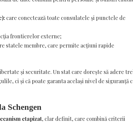
e):
care conectează toate consulatele și punctele de
ția frontierelor externe;
re statele membre, care permite acțiuni rapide
ibertate și securitate. Un stat care dorește să adere tr
ile, ci și că poate garanta același nivel de siguranță c
 la Schengen
ecanism etapizat
, clar definit, care combină criterii