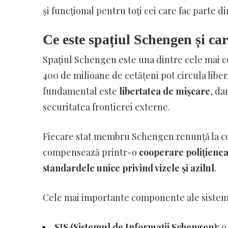
și funcțional pentru toți cei care fac parte di
Ce este spațiul Schengen și car
Spațiul Schengen este una dintre cele mai co
400 de milioane de cetățeni pot circula liber,
fundamental este
libertatea de mișcare
, da
securitatea frontierei externe.
Fiecare stat membru Schengen renunță la con
compensează printr-o
cooperare polițienea
standardele unice privind vizele și azilul
.
Cele mai importante componente ale sistem
SIS (Sistemul de Informații Schengen):
o 