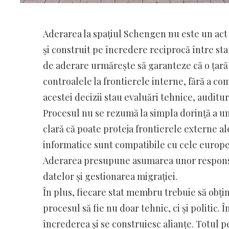
Aderarea la spațiul Schengen nu este un act 
și construit pe încredere reciprocă între s
de aderare urmărește să garanteze că o țară
controalele la frontierele interne, fără a c
acestei decizii stau evaluări tehnice, auditu
Procesul nu se rezumă la simpla dorință a un
clară că poate proteja frontierele externe al
informatice sunt compatibile cu cele europe
Aderarea presupune asumarea unor responsabi
datelor și gestionarea migrației.
În plus, fiecare stat membru trebuie să obți
procesul să fie nu doar tehnic, ci și politic.
încrederea și se construiesc alianțe. Totul 