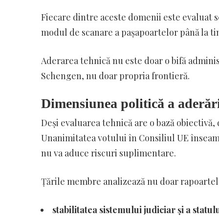
Fiecare dintre aceste domenii este evaluat se
modul de scanare a pașapoartelor până la ti
Aderarea tehnică nu este doar o bifă administ
Schengen, nu doar propria frontieră.
Dimensiunea politică a aderări
Deși evaluarea tehnică are o bază obiectivă,
Unanimitatea votului în Consiliul UE înseam
nu va aduce riscuri suplimentare.
Țările membre analizează nu doar rapoartele 
stabilitatea sistemului judiciar și a statul