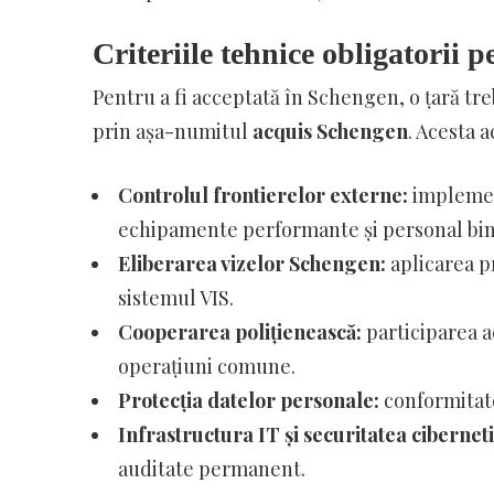
Criteriile tehnice obligatorii 
Pentru a fi acceptată în Schengen, o țară treb
prin așa-numitul
acquis Schengen
. Acesta 
Controlul frontierelor externe:
implemen
echipamente performante și personal bin
Eliberarea vizelor Schengen:
aplicarea p
sistemul VIS.
Cooperarea polițienească:
participarea ac
operațiuni comune.
Protecția datelor personale:
conformitate
Infrastructura IT și securitatea ciberneti
auditate permanent.