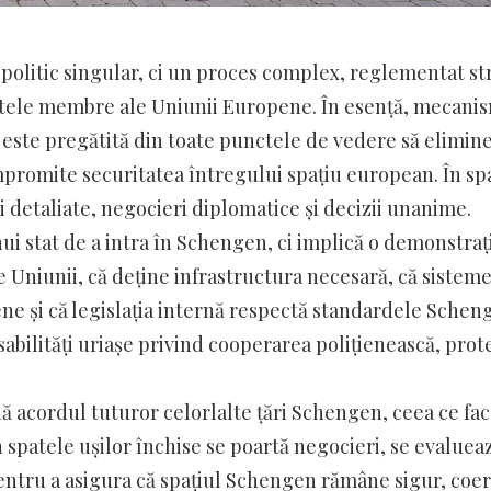
politic singular, ci un proces complex, reglementat str
tatele membre ale Uniunii Europene. În esență, mecani
 este pregătită din toate punctele de vedere să elimin
ompromite securitatea întregului spațiu european. În sp
ri detaliate, negocieri diplomatice și decizii unanime.
ui stat de a intra în Schengen, ci implică o demonstraț
e Uniunii, că deține infrastructura necesară, că sistem
ne și că legislația internă respectă standardele Schen
lități uriașe privind cooperarea polițienească, prote
nă acordul tuturor celorlalte țări Schengen, ceea ce fac
 În spatele ușilor închise se poartă negocieri, se evaluea
pentru a asigura că spațiul Schengen rămâne sigur, coe