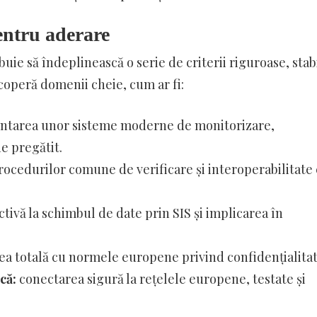
pentru aderare
uie să îndeplinească o serie de criterii riguroase, stabi
acoperă domenii cheie, cum ar fi:
tarea unor sisteme moderne de monitorizare,
e pregătit.
rocedurilor comune de verificare și interoperabilitate
tivă la schimbul de date prin SIS și implicarea în
a totală cu normele europene privind confidențialitat
că:
conectarea sigură la rețelele europene, testate și