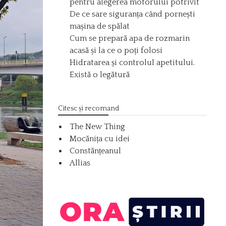
pentru alegerea motorului potrivit
De ce sare siguranța când pornești
mașina de spălat
Cum se prepară apa de rozmarin
acasă și la ce o poți folosi
Hidratarea și controlul apetitului.
Există o legătură
Citesc și recomand
The New Thing
Mocănița cu idei
Constănțeanul
Allias