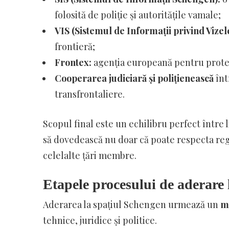
folosită de poliție și autoritățile vamale;
VIS (Sistemul de Informații privind Vizel
frontieră;
Frontex:
agenția europeană pentru protec
Cooperarea judiciară și polițienească
înt
transfrontaliere.
Scopul final este un echilibru perfect între l
să dovedească nu doar că poate respecta regul
celelalte țări membre.
Etapele procesului de aderare
Aderarea la spațiul Schengen urmează un
m
tehnice, juridice și politice.