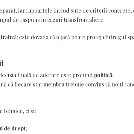
parat, iar rapoartele includ sute de criterii concrete, 
mpul de răspuns în cazuri transfrontaliere.
rativă: este dovada că o țară poate proteja întregul sp
i
 decizia finală de aderare este profund
politică
.
nă că fiecare stat membru trebuie convins că noul can
tehnice, ci și:
ui de drept
;