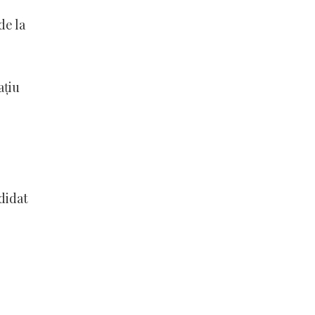
de la
ațiu
didat