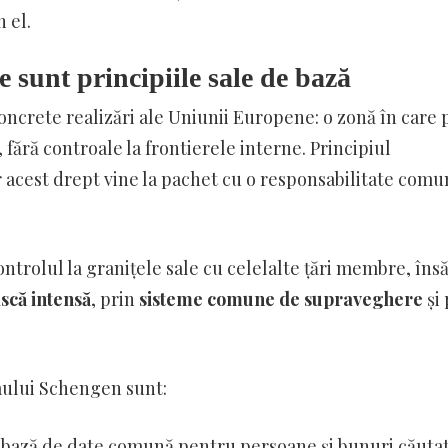
n el.
e sunt principiile sale de bază
ncrete realizări ale Uniunii Europene: o zonă în care 
 fără controale la frontierele interne. Principiul
r acest drept vine la pachet cu o responsabilitate comu
trolul la granițele sale cu celelalte țări membre, îns
scă intensă
, prin
sisteme comune de supraveghere
și 
ului Schengen sunt:
bază de date comună pentru persoane și bunuri căutat