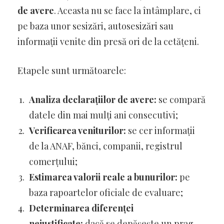
de avere
. Aceasta nu se face la întâmplare, ci
pe baza unor sesizări, autosesizări sau
informații venite din presă ori de la cetățeni.
Etapele sunt următoarele:
Analiza declarațiilor de avere:
se compară
datele din mai mulți ani consecutivi;
Verificarea veniturilor:
se cer informații
de la ANAF, bănci, companii, registrul
comerțului;
Estimarea valorii reale a bunurilor:
pe
baza rapoartelor oficiale de evaluare;
Determinarea diferenței
nejustificate:
dacă se depășește un prag