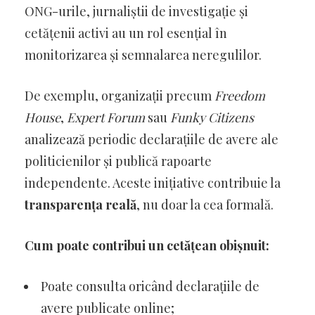
ONG-urile, jurnaliștii de investigație și
cetățenii activi au un rol esențial în
monitorizarea și semnalarea neregulilor.
De exemplu, organizații precum
Freedom
House
,
Expert Forum
sau
Funky Citizens
analizează periodic declarațiile de avere ale
politicienilor și publică rapoarte
independente. Aceste inițiative contribuie la
transparența reală
, nu doar la cea formală.
Cum poate contribui un cetățean obișnuit:
Poate consulta oricând declarațiile de
avere publicate online;