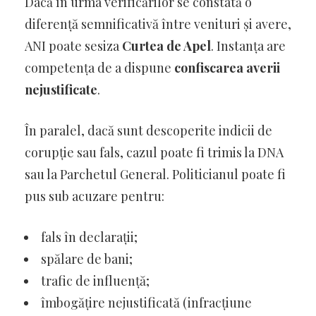
Dacă în urma verificărilor se constată o
diferență semnificativă între venituri și avere,
ANI poate sesiza
Curtea de Apel
. Instanța are
competența de a dispune
confiscarea averii
nejustificate
.
În paralel, dacă sunt descoperite indicii de
corupție sau fals, cazul poate fi trimis la DNA
sau la Parchetul General. Politicianul poate fi
pus sub acuzare pentru:
fals în declarații;
spălare de bani;
trafic de influență;
îmbogățire nejustificată (infracțiune