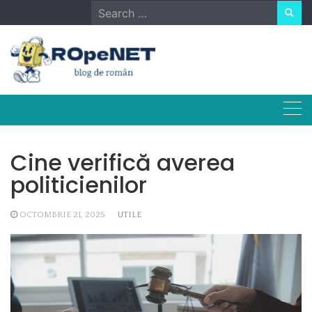
Skip
Search
to
for:
content
Cine verifică averea
politicienilor
OCTOMBRIE 21, 2025
UTILE