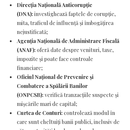
Direcția Națională Anticorupție
(DNA):
investighează faptele de corupție,
mita, traficul de influență și îmbogățirea
nejustificată;
Agenția Națională de Administrare Fiscală
(ANAF):
oferă date despre venituri, taxe,
impozite și poate face controale
financiare;
Oficiul Național de Prevenire și
Combatere a Spălării Banilor
(ONPCSB):
verifică tranzacțiile suspecte și
mișcările mari de capital;
Curtea de Conturi:
controlează modul în
care sunt cheltuiți banii publici, inclusiv de