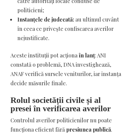
către autorități locale conduse de
politicieni;
Instanțele de judecată:
au ultimul cuvânt
în ceea ce privește confiscarea averilor
nejustificate.
Aceste instituții pot acționa
în lanț
: ANI
constată o problemă, DNA investighează,
ANAF verifică sursele veniturilor, iar instanța
decide măsurile finale.
Rolul societății civile și al
presei în verificarea averilor
Controlul averilor politicienilor nu poate
funcționa eficient fără
presiunea publică
.