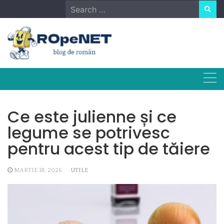
Skip
Search
to
for:
content
Ce este julienne și ce
legume se potrivesc
pentru acest tip de tăiere
MARTIE 18, 2026
UTILE