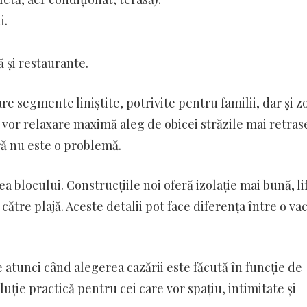
i.
 și restaurante.
re segmente liniștite, potrivite pentru familii, dar și z
e vor relaxare maximă aleg de obicei străzile mai retras
ră nu este o problemă.
a blocului. Construcțiile noi oferă izolație mai bună, li
către plajă. Aceste detalii pot face diferența între o va
tunci când alegerea cazării este făcută în funcție de
ție practică pentru cei care vor spațiu, intimitate și