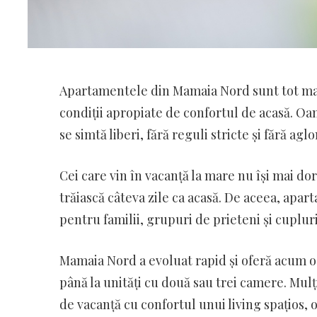
Apartamentele din Mamaia Nord sunt tot mai c
condiții apropiate de confortul de acasă. Oa
se simtă liberi, fără reguli stricte și fără ag
Cei care vin în vacanță la mare nu își mai do
trăiască câteva zile ca acasă. De aceea, ap
pentru familii, grupuri de prieteni și cupluri 
Mamaia Nord a evoluat rapid și oferă acum o
până la unități cu două sau trei camere. Mul
de vacanță cu confortul unui living spațios, 