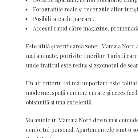
Fotografiile reale și recenziile altor turișt
Posibilitatea de parcare.
Accesul rapid către magazine, promenadă
Este utilă și verificarea zonei. Mamaia Nord a
mai animate, potrivite tinerilor. Turiștii car
unde traficul este redus și zgomotul de sea
Un alt criteriu tot mai important este calitate
moderne, spații comune curate și acces facil 
obișnuită și una excelentă.
Vacanțele în Mamaia Nord devin mai comode a
confortul personal. Apartamentele sunt o solu