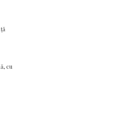
nță
ă, cu