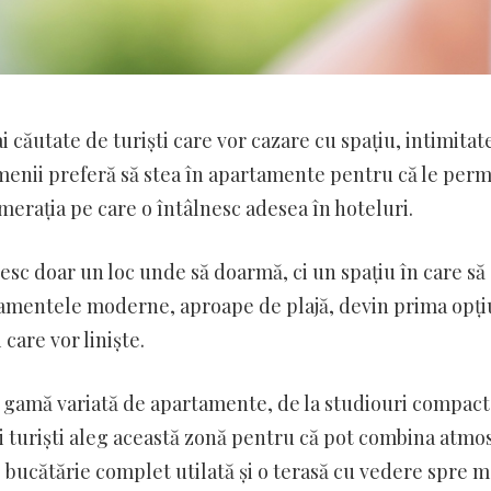
ăutate de turiști care vor cazare cu spațiu, intimitate
menii preferă să stea în apartamente pentru că le perm
lomerația pe care o întâlnesc adesea în hoteluri.
resc doar un loc unde să doarmă, ci un spațiu în care să
artamentele moderne, aproape de plajă, devin prima opț
care vor liniște.
 gamă variată de apartamente, de la studiouri compac
ți turiști aleg această zonă pentru că pot combina atmo
o bucătărie complet utilată și o terasă cu vedere spre m