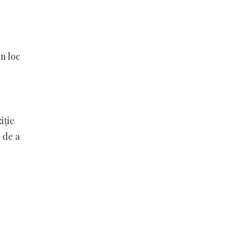
un loc
iție
 de a