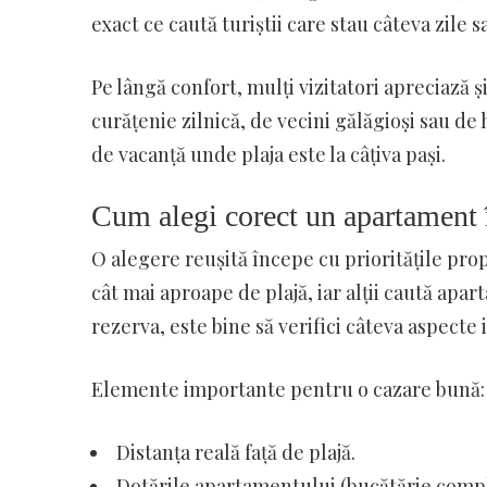
exact ce caută turiștii care stau câteva zile 
Pe lângă confort, mulți vizitatori apreciază 
curățenie zilnică, de vecini gălăgioși sau de 
de vacanță unde plaja este la câțiva pași.
Cum alegi corect un apartament
O alegere reușită începe cu prioritățile propri
cât mai aproape de plajă, iar alții caută ap
rezerva, este bine să verifici câteva aspecte
Elemente importante pentru o cazare bună:
Distanța reală față de plajă.
Dotările apartamentului (bucătărie comple