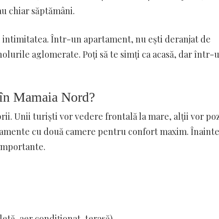
sau chiar săptămâni.
și intimitatea. Într-un apartament, nu ești deranjat de
holurile aglomerate. Poți să te simți ca acasă, dar într-
 în Mamaia Nord?
i. Unii turiști vor vedere frontală la mare, alții vor poz
artamente cu două camere pentru confort maxim. Înainte
 importante.
tă, aer condiționat, terasă).