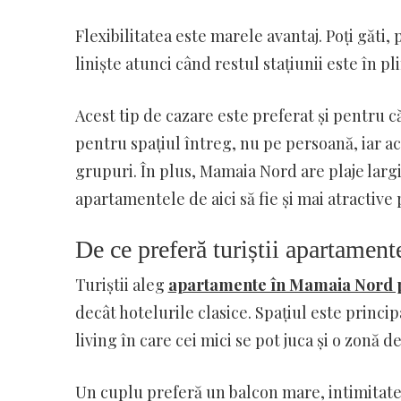
Flexibilitatea este marele avantaj. Poți găti, 
liniște atunci când restul stațiunii este în pli
Acest tip de cazare este preferat și pentru că
pentru spațiul întreg, nu pe persoană, iar a
grupuri. În plus, Mamaia Nord are plaje largi,
apartamentele de aici să fie și mai atractive 
De ce preferă turiștii apartame
Turiștii aleg
apartamente în Mamaia Nord 
decât hotelurile clasice. Spațiul este princi
living în care cei mici se pot juca și o zonă 
Un cuplu preferă un balcon mare, intimitate 