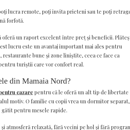
poți lucra remote, poți invita prieteni sau te poți retrag
nă forfotă.
 oferă un raport excelent între preț și beneficii. Plăteș
cest lucru este un avantaj important mai ales pentru
 restaurante bune și zone liniștite, ceea ce face ca
pentru turiștii care vor confort real.
ntele din Mamaia Nord?
pentru cazare
pentru că le oferă un alt tip de libertate
palul motiv. O familie cu copii vrea un dormitor separat
de gătit pentru mesele rapide.
și atmosferă relaxată, fără vecini pe hol și fără progra