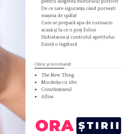
pentru alegerea motorului potrivit
De ce sare siguranța când pornești
mașina de spălat
Cum se prepară apa de rozmarin
acasă și la ce o poți folosi
Hidratarea și controlul apetitului.
Există o legătură
Citesc și recomand
The New Thing
Mocănița cu idei
Constănțeanul
Allias