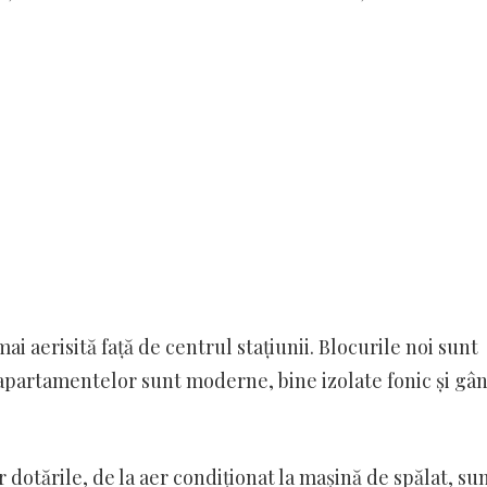
i aerisită față de centrul stațiunii. Blocurile noi sunt
 apartamentelor sunt moderne, bine izolate fonic și gâ
 dotările, de la aer condiționat la mașină de spălat, su