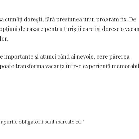
șa cum îți dorești, fără presiunea unui program fix. De
pțiuni de cazare pentru turiștii care își doresc o vaca
lor.
le importante și atunci când ai nevoie, cere părerea
îți poate transforma vacanța într-o experiență memorabil
mpurile obligatorii sunt marcate cu
*