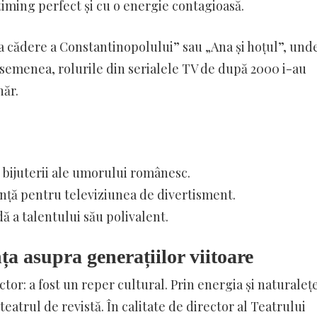
 timing perfect și cu o energie contagioasă.
a cădere a Constantinopolului” sau „Ana și hoțul”, und
 asemenea, rolurile din serialele TV de după 2000 i-au
năr.
bijuterii ale umorului românesc.
nță pentru televiziunea de divertisment.
 a talentului său polivalent.
ța asupra generațiilor viitoare
tor: a fost un reper cultural. Prin energia și naturalețe
eatrul de revistă. În calitate de director al Teatrului