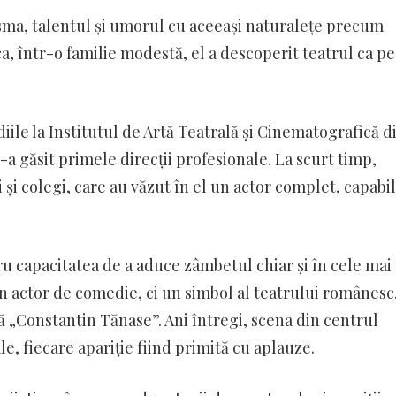
isma, talentul și umorul cu aceeași naturalețe precum
a, într-o familie modestă, el a descoperit teatrul ca pe
iile la Institutul de Artă Teatrală și Cinematografică d
i-a găsit primele direcții profesionale. La scurt timp,
 și colegi, care au văzut în el un actor complet, capabil
tru capacitatea de a aduce zâmbetul chiar și în cele mai
un actor de comedie, ci un simbol al teatrului românesc
 „Constantin Tănase”. Ani întregi, scena din centrul
ale, fiecare apariție fiind primită cu aplauze.