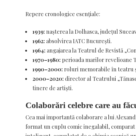
Repere cronologice esențiale:
1939:
nașterea la Dolhasca, județul Suceav
1962:
absolvirea IATC București.
1964:
angajarea la Teatrul de Revistă „Co
1970–1980:
perioada marilor revelioane T
1990–2000:
roluri memorabile în teatru ș
2000–2020:
director al Teatrului „Tănase
tinere de artiști.
Colaborări celebre care au făcu
Cea mai importantă colaborare a lui Alexandru
format un cuplu comic inegalabil, comparat 