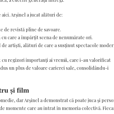
că, a cucerit generații întregi.
ici. Arșinel a jucat alături de:
e de revistă pline de savoare.
ă cu care a împărțit scena de nenumărate ori.
 de artiști, alături de care a susținut spectacole moder
 cu regizori importanți ai vremii, care i-au valorificat
 adus un plus de valoare carierei sale, consolidându-i
tru și film
comedie, dar Arșinel a demonstrat că poate juca și perso
ci de momente care au intrat în memoria colectivă. Fieca