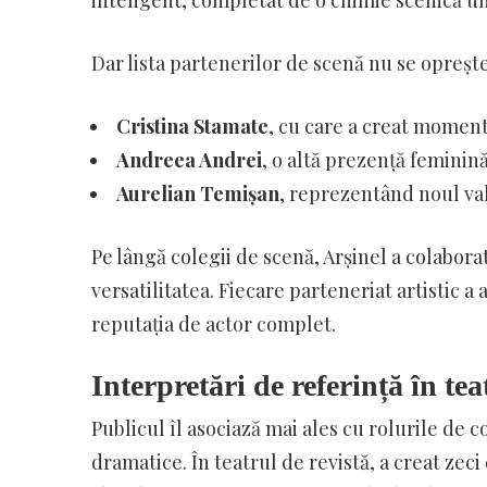
inteligent, completat de o chimie scenică uni
Dar lista partenerilor de scenă nu se oprește a
Cristina Stamate
, cu care a creat moment
Andreea Andrei
, o altă prezență feminin
Aurelian Temișan
, reprezentând noul val
Pe lângă colegii de scenă, Arșinel a colaborat
versatilitatea. Fiecare parteneriat artistic a
reputația de actor complet.
Interpretări de referință în tea
Publicul îl asociază mai ales cu rolurile de 
dramatice. În teatrul de revistă, a creat ze