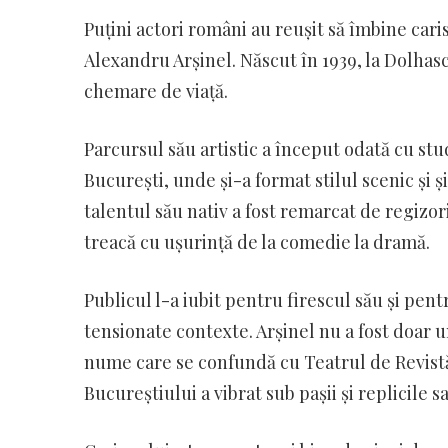
Puțini actori români au reușit să îmbine car
Alexandru Arșinel. Născut în 1939, la Dolhasc
chemare de viață.
Parcursul său artistic a început odată cu stud
București, unde și-a format stilul scenic și ș
talentul său nativ a fost remarcat de regizori
treacă cu ușurință de la comedie la dramă.
Publicul l-a iubit pentru firescul său și pen
tensionate contexte. Arșinel nu a fost doar 
nume care se confundă cu Teatrul de Revistă
Bucureștiului a vibrat sub pașii și replicile s