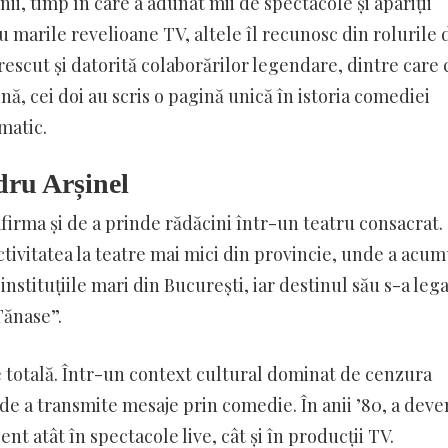
nii, timp în care a adunat mii de spectacole și apariții
u marile revelioane TV, altele îl recunosc din rolurile 
crescut și datorită colaborărilor legendare, dintre care 
, cei doi au scris o pagină unică în istoria comediei
matic.
dru Arșinel
afirma și de a prinde rădăcini într-un teatru consacrat.
ctivitatea la teatre mai mici din provincie, unde a acum
instituțiile mari din București, iar destinul său s-a lega
Tănase”.
e totală. Într-un context cultural dominat de cenzura
 de a transmite mesaje prin comedie. În anii ’80, a deve
nt atât în spectacole live, cât și în producții TV.