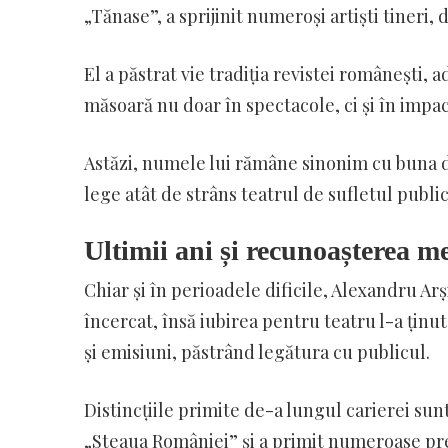
„Tănase”, a sprijinit numeroși artiști tineri
El a păstrat vie tradiția revistei românești, 
măsoară nu doar în spectacole, ci și în impac
Astăzi, numele lui rămâne sinonim cu buna dis
lege atât de strâns teatrul de sufletul public
Ultimii ani și recunoașterea me
Chiar și în perioadele dificile, Alexandru Ar
încercat, însă iubirea pentru teatru l-a ținut
și emisiuni, păstrând legătura cu publicul.
Distincțiile primite de-a lungul carierei sunt
„Steaua României” și a primit numeroase pre