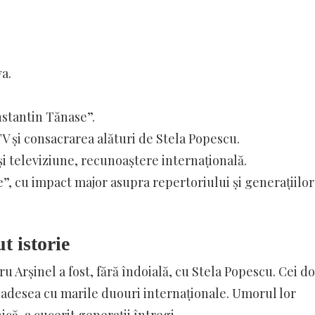
a.
nstantin Tănase”.
V și consacrarea alături de Stela Popescu.
i televiziune, recunoaștere internațională.
”, cu impact major asupra repertoriului și generațiilor
t istorie
 Arșinel a fost, fără îndoială, cu Stela Popescu. Cei do
adesea cu marile duouri internaționale. Umorul lor