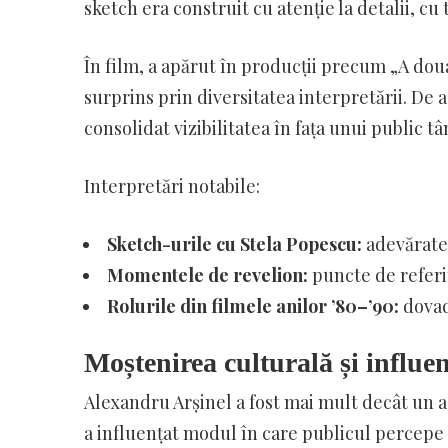
sketch era construit cu atenție la detalii, cu
În film, a apărut în producții precum „A dou
surprins prin diversitatea interpretării. De
consolidat vizibilitatea în fața unui public tâ
Interpretări notabile:
Sketch-urile cu Stela Popescu:
adevărate 
Momentele de revelion:
puncte de referi
Rolurile din filmele anilor ’80–’90:
dovadă
Moștenirea culturală și influen
Alexandru Arșinel a fost mai mult decât un ac
a influențat modul în care publicul percepe t