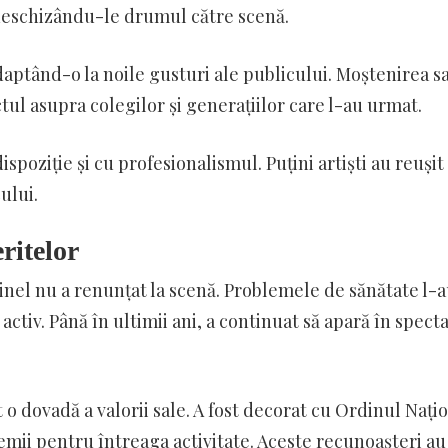
, deschizându-le drumul către scenă.
adaptând-o la noile gusturi ale publicului. Moștenirea sa
tul asupra colegilor și generațiilor care l-au urmat.
poziție și cu profesionalismul. Puțini artiști au reușit
ului.
ritelor
șinel nu a renunțat la scenă. Problemele de sănătate l-
 activ. Până în ultimii ani, a continuat să apară în spect
 o dovadă a valorii sale. A fost decorat cu Ordinul Nați
mii pentru întreaga activitate. Aceste recunoașteri au