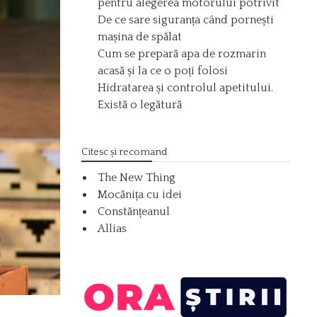
pentru alegerea motorului potrivit
De ce sare siguranța când pornești
mașina de spălat
Cum se prepară apa de rozmarin
acasă și la ce o poți folosi
Hidratarea și controlul apetitului.
Există o legătură
Citesc și recomand
The New Thing
Mocănița cu idei
Constănțeanul
Allias