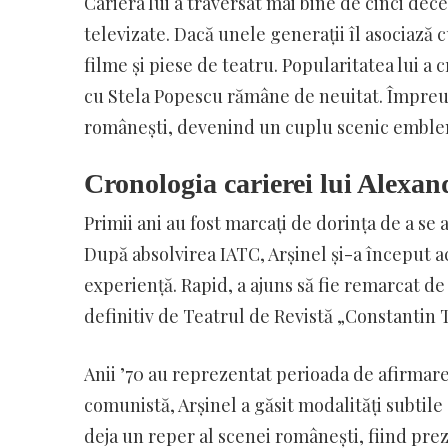
Cariera lui a traversat mai bine de cinci dece
televizate. Dacă unele generații îl asociază c
filme și piese de teatru. Popularitatea lui a 
cu Stela Popescu rămâne de neuitat. Împreună
românești, devenind un cuplu scenic emble
Cronologia carierei lui Alexan
Primii ani au fost marcați de dorința de a se 
După absolvirea IATC, Arșinel și-a început a
experiență. Rapid, a ajuns să fie remarcat de 
definitiv de Teatrul de Revistă „Constantin 
Anii ’70 au reprezentat perioada de afirmar
comunistă, Arșinel a găsit modalități subtile
deja un reper al scenei românești, fiind preze