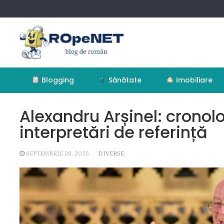
Skip
to
content
Blogging
Sănătate
Imobiliare
Alexandru Arșinel: cronolo
interpretări de referință
SEPTEMBRIE 28, 2025
DIVERSE