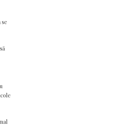
 se
 să
au
acole
onal