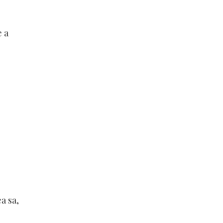
e a
a sa,